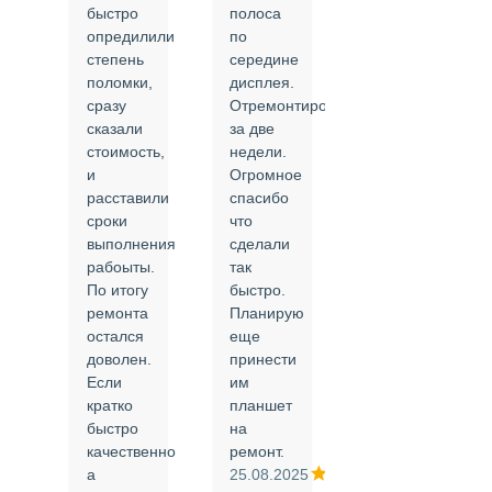
быстро
полоса
все в
опредилили
по
срок и
степень
середине
качественно.
поломки,
дисплея.
Цены
сразу
Отремонтировали
соответствуют
сказали
за две
указанным.
стоимость,
недели.
Спасибо
и
Огромное
!
й
расставили
спасибо
24.02.2025
сроки
что
выполнения
сделали
рабоыты.
так
я
По итогу
быстро.
ремонта
Планирую
,
остался
еще
ли
доволен.
принести
Если
им
кратко
планшет
быстро
на
или
качественно
ремонт.
а
25.08.2025