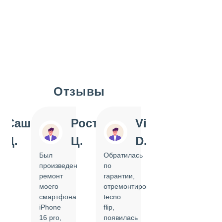
Отзывы
Slide 1 of 7
Саша
Ростислав
Vi
Inn
Д.
Ц.
D.
Pol
Был
Обратилась
Отдавала
произведен
по
IPhone
ремонт
гарантии,
на
моего
отремонтировать
замену
смартфона
tecno
задней
iPhone
flip,
крышки.
ал
16 pro,
появилась
Сделали