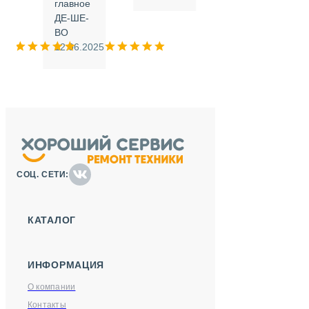
.
главное
ДЕ-ШЕ-
м
ВО
025
12.06.2025
СОЦ. СЕТИ:
КАТАЛОГ
ИНФОРМАЦИЯ
О компании
Контакты