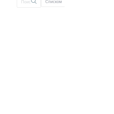
Списком
На карте