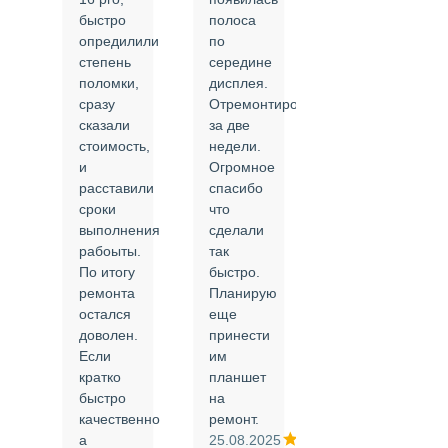
быстро
полоса
все в
опредилили
по
срок и
степень
середине
качественно.
поломки,
дисплея.
Цены
сразу
Отремонтировали
соответствуют
сказали
за две
указанным.
стоимость,
недели.
Спасибо
и
Огромное
!
й
расставили
спасибо
24.02.2025
сроки
что
выполнения
сделали
рабоыты.
так
я
По итогу
быстро.
ремонта
Планирую
,
остался
еще
ли
доволен.
принести
Если
им
кратко
планшет
быстро
на
или
качественно
ремонт.
а
25.08.2025