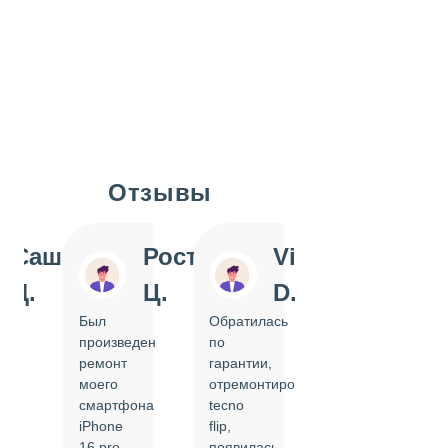
Отзывы
Slide 1 of 7
Саша
Ростислав
Vi
Inn
Д.
Ц.
D.
Pol
Был
Обратилась
Отдавала
произведен
по
IPhone
ремонт
гарантии,
на
моего
отремонтировать
замену
смартфона
tecno
задней
iPhone
flip,
крышки.
ал
16 pro,
появилась
Сделали