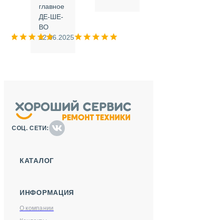
.
главное
ДЕ-ШЕ-
м
ВО
025
12.06.2025
СОЦ. СЕТИ:
КАТАЛОГ
ИНФОРМАЦИЯ
О компании