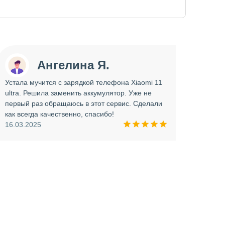
Ангелина Я.
Устала мучится с зарядкой телефона Xiaomi 11
Сдава
ultra. Решила заменить аккумулятор. Уже не
отрем
первый раз обращаюсь в этот сервис. Сделали
работ
как всегда качественно, спасибо!
опера
16.03.2025
прини
и вни
09.03