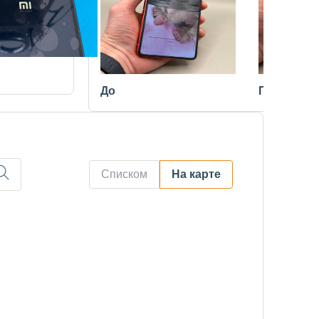
До
После
Списком
На карте