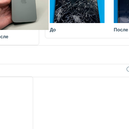
До
После
сле