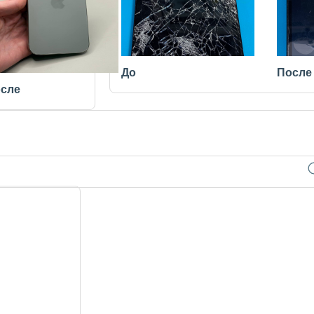
До
После
сле