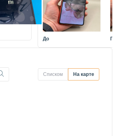
До
После
Списком
На карте