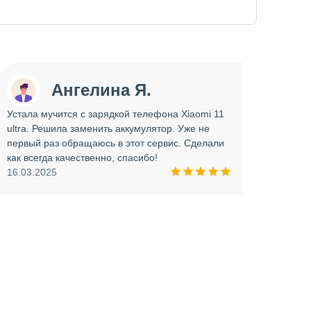
Ангелина Я.
Устала мучится с зарядкой телефона Xiaomi 11
Сдава
ultra. Решила заменить аккумулятор. Уже не
отрем
первый раз обращаюсь в этот сервис. Сделали
работ
как всегда качественно, спасибо!
опера
16.03.2025
прини
и вни
09.03