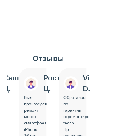
Отзывы
Slide 1 of 7
Саша
Ростислав
Vi
Inn
Д.
Ц.
D.
Pol
Был
Обратилась
Отдавала
произведен
по
IPhone
ремонт
гарантии,
на
моего
отремонтировать
замену
смартфона
tecno
задней
iPhone
flip,
крышки.
ал
16 pro,
появилась
Сделали