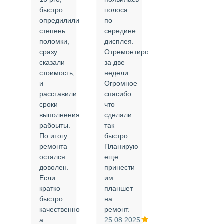
быстро
полоса
все в
опредилили
по
срок и
степень
середине
качественно.
поломки,
дисплея.
Цены
сразу
Отремонтировали
соответствуют
сказали
за две
указанным.
стоимость,
недели.
Спасибо
и
Огромное
!
й
расставили
спасибо
24.02.2025
сроки
что
выполнения
сделали
рабоыты.
так
я
По итогу
быстро.
ремонта
Планирую
,
остался
еще
ли
доволен.
принести
Если
им
кратко
планшет
быстро
на
или
качественно
ремонт.
а
25.08.2025