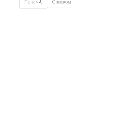
Списком
На карте