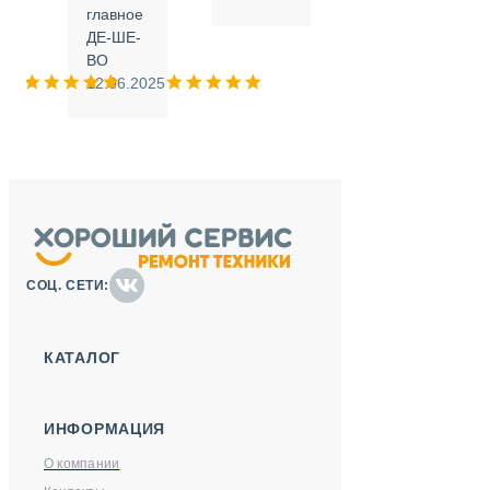
.
главное
ДЕ-ШЕ-
м
ВО
025
12.06.2025
СОЦ. СЕТИ:
КАТАЛОГ
ИНФОРМАЦИЯ
О компании