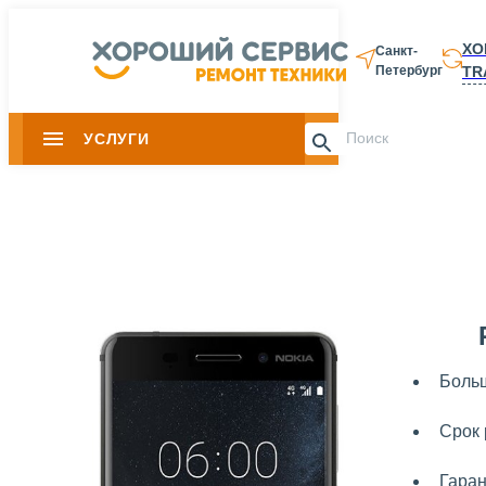
ХО
Санкт-
TR
Петербург
8 812 337-28-
УСЛУГИ
Slide 1 of 0
Больш
Срок 
Гаран