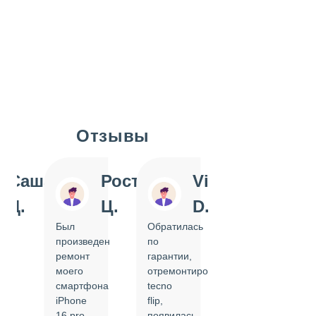
Отзывы
Slide 1 of 7
Саша
Ростислав
Vi
Inn
Д.
Ц.
D.
Pol
Был
Обратилась
Отдавала
произведен
по
IPhone
ремонт
гарантии,
на
моего
отремонтировать
замену
смартфона
tecno
задней
iPhone
flip,
крышки.
ал
16 pro,
появилась
Сделали