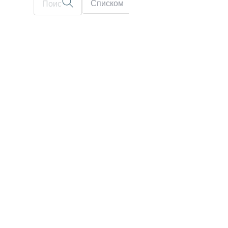
Списком
На карте