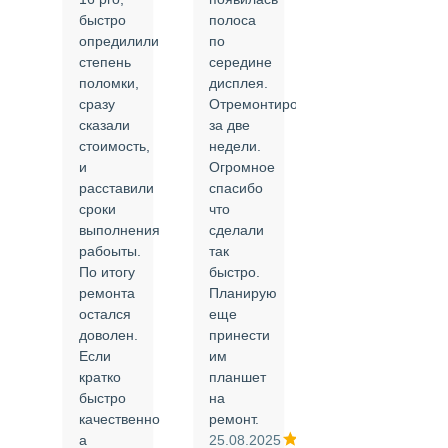
быстро
полоса
все в
опредилили
по
срок и
степень
середине
качественно.
поломки,
дисплея.
Цены
сразу
Отремонтировали
соответствуют
сказали
за две
указанным.
стоимость,
недели.
Спасибо
и
Огромное
!
й
расставили
спасибо
24.02.2025
сроки
что
выполнения
сделали
рабоыты.
так
я
По итогу
быстро.
ремонта
Планирую
,
остался
еще
ли
доволен.
принести
Если
им
кратко
планшет
быстро
на
или
качественно
ремонт.
а
25.08.2025