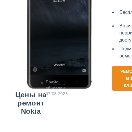
Бесп
Возмо
неори
досту
Подм
ремо
РЕМ
В 
Прайс
КЛ
обновлен
Цены на
07.08.2026
ремонт
Nokia