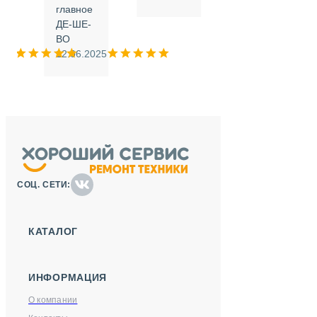
.
главное
ДЕ-ШЕ-
м
ВО
025
12.06.2025
СОЦ. СЕТИ:
КАТАЛОГ
ИНФОРМАЦИЯ
О компании