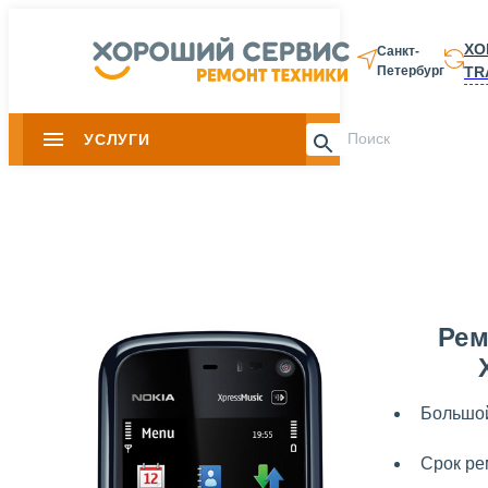
ХО
Санкт-
TR
Петербург
8 812 337-28-
УСЛУГИ
Slide 1 of 0
Рем
Большой
Срок ре