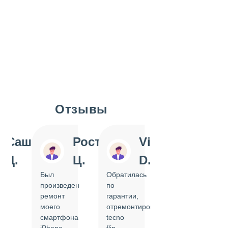
Отзывы
Slide 1 of 7
Саша
Ростислав
Vi
Inn
Д.
Ц.
D.
Pol
Был
Обратилась
Отдавала
произведен
по
IPhone
ремонт
гарантии,
на
моего
отремонтировать
замену
смартфона
tecno
задней