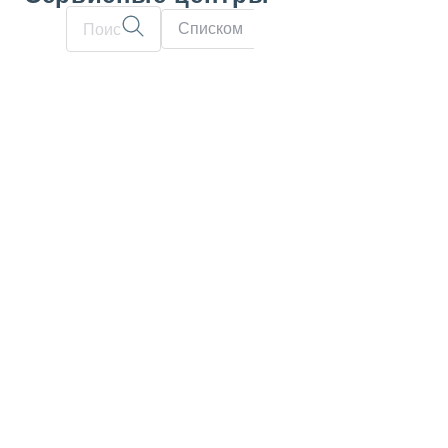
Списком
На карте