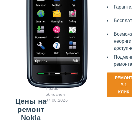
Гаранти
Беспла
Возможн
неориги
доступн
Подменн
ремонт
РЕМОН
В 1
Прайс
КЛИК
обновлен
Цены на
07.08.2026
ремонт
Nokia