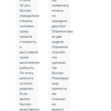
iPhone
flip,
крышки.
ал
16 pro,
появилась
Сделали
быстро
полоса
все в
опредилили
по
срок и
степень
середине
качественно.
поломки,
дисплея.
Цены
сразу
Отремонтировали
соответствуют
сказали
за две
указанным.
стоимость,
недели.
Спасибо
и
Огромное
!
й
расставили
спасибо
24.02.2025
сроки
что
выполнения
сделали
рабоыты.
так
я
По итогу
быстро.
ремонта
Планирую
,
остался
еще
ли
доволен.
принести
Если
им
кратко
планшет
быстро
на
или
качественно
ремонт.