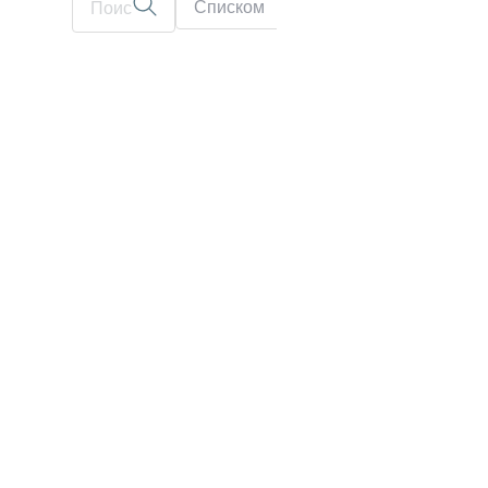
Списком
На карте