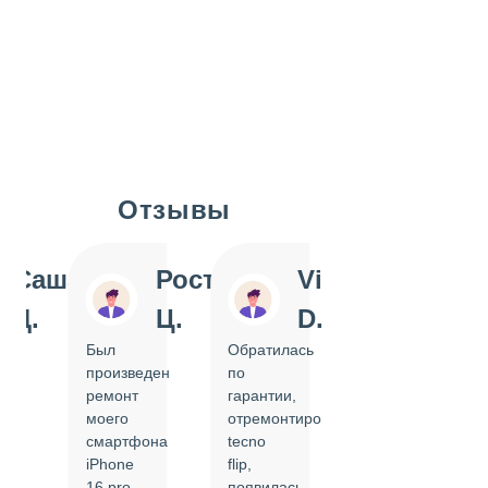
Отзывы
Slide 1 of 7
Саша
Ростислав
Vi
Inn
Д.
Ц.
D.
Pol
Был
Обратилась
Отдавала
произведен
по
IPhone
ремонт
гарантии,
на
моего
отремонтировать
замену
смартфона
tecno
задней
iPhone
flip,
крышки.
ал
16 pro,
появилась
Сделали