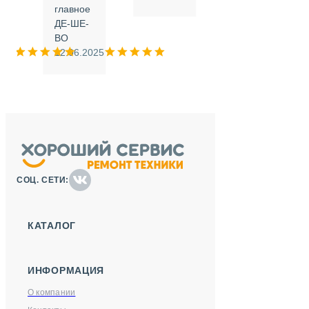
.
главное
ДЕ-ШЕ-
м
ВО
025
12.06.2025
СОЦ. СЕТИ:
КАТАЛОГ
ИНФОРМАЦИЯ
О компании