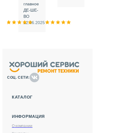
.
главное
ДЕ-ШЕ-
м
ВО
025
12.06.2025
СОЦ. СЕТИ:
КАТАЛОГ
ИНФОРМАЦИЯ
О компании