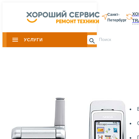
ХО
Санкт-
TR
Петербург
8 812 337-28-
УСЛУГИ
Slide 1 of 0