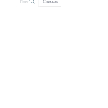
Списком
На карте