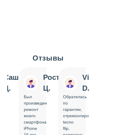
Отзывы
Slide 1 of 7
Саша
Ростислав
Vi
Inn
Д.
Ц.
D.
Pol
Был
Обратилась
Отдавала
произведен
по
IPhone
ремонт
гарантии,
на
моего
отремонтировать
замену
смартфона
tecno
задней
iPhone
flip,
крышки.
ал
16 pro,
появилась
Сделали