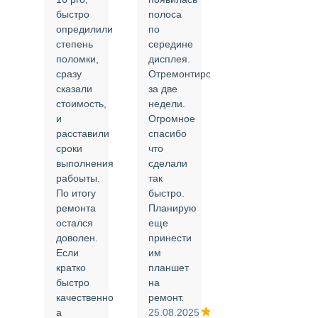
быстро
полоса
все в
опредилили
по
срок и
степень
середине
качественно.
поломки,
дисплея.
Цены
сразу
Отремонтировали
соответствуют
сказали
за две
указанным.
стоимость,
недели.
Спасибо
и
Огромное
!
й
расставили
спасибо
24.02.2025
сроки
что
выполнения
сделали
рабоыты.
так
я
По итогу
быстро.
ремонта
Планирую
,
остался
еще
ли
доволен.
принести
Если
им
кратко
планшет
быстро
на
или
качественно
ремонт.
а
25.08.2025