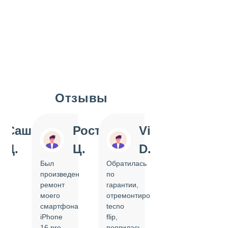
Отзывы
Slide 1 of 7
Саша
Ростислав
Vi
Inn
Д.
Ц.
D.
Pol
Был
Обратилась
Отдавала
произведен
по
IPhone
ремонт
гарантии,
на
моего
отремонтировать
замену
смартфона
tecno
задней
iPhone
flip,
крышки.
ал
16 pro,
появилась
Сделали