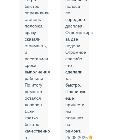
быстро
полоса
все в
опредилили
по
срок и
степень
середине
качественно.
поломки,
дисплея.
Цены
сразу
Отремонтировали
соответствуют
сказали
за две
указанным.
стоимость,
недели.
Спасибо
и
Огромное
!
й
расставили
спасибо
24.02.2025
сроки
что
выполнения
сделали
рабоыты.
так
я
По итогу
быстро.
ремонта
Планирую
,
остался
еще
ли
доволен.
принести
Если
им
кратко
планшет
быстро
на
или
качественно
ремонт.
а
25.08.2025