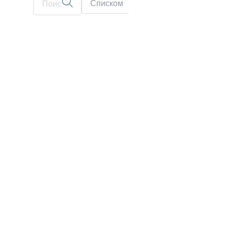
Списком
На карте