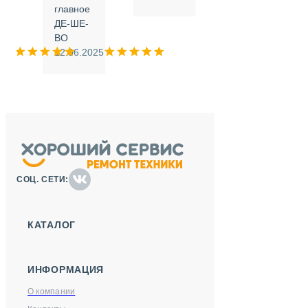
.
главное
ДЕ-ШЕ-
м
ВО
025
12.06.2025
СОЦ. СЕТИ:
КАТАЛОГ
ИНФОРМАЦИЯ
О компании