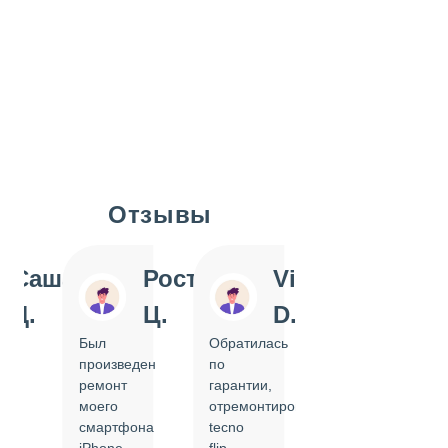
Отзывы
Slide 1 of 7
Саша
Ростислав
Vi
Inn
Д.
Ц.
D.
Pol
Был
Обратилась
Отдавала
произведен
по
IPhone
ремонт
гарантии,
на
моего
отремонтировать
замену
смартфона
tecno
задней