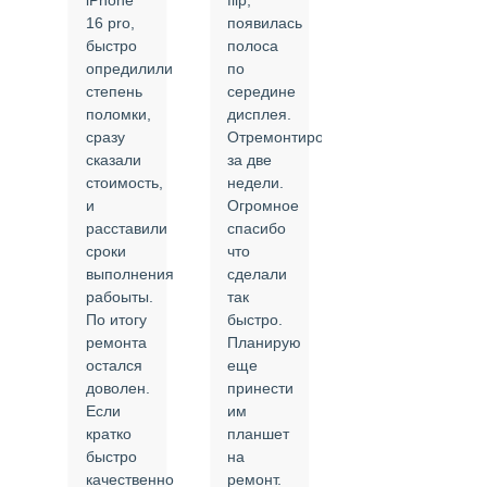
iPhone
flip,
крышки.
ал
16 pro,
появилась
Сделали
быстро
полоса
все в
опредилили
по
срок и
степень
середине
качественно.
поломки,
дисплея.
Цены
сразу
Отремонтировали
соответствуют
сказали
за две
указанным.
стоимость,
недели.
Спасибо
и
Огромное
!
й
расставили
спасибо
24.02.2025
сроки
что
выполнения
сделали
рабоыты.
так
я
По итогу
быстро.
ремонта
Планирую
,
остался
еще
ли
доволен.
принести
Если
им
кратко
планшет
быстро
на
или
качественно
ремонт.