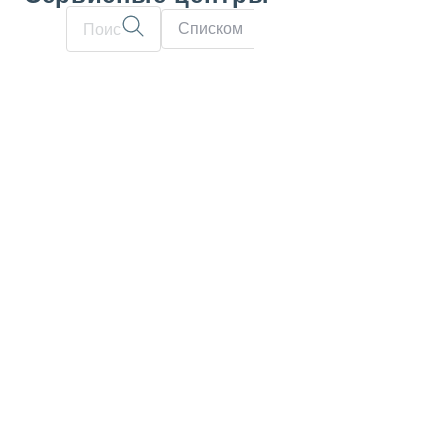
Списком
На карте