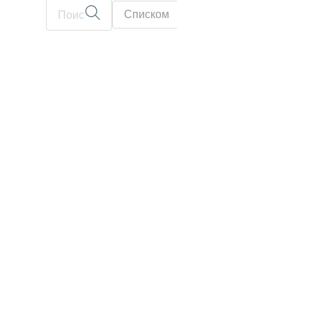
Списком
На карте