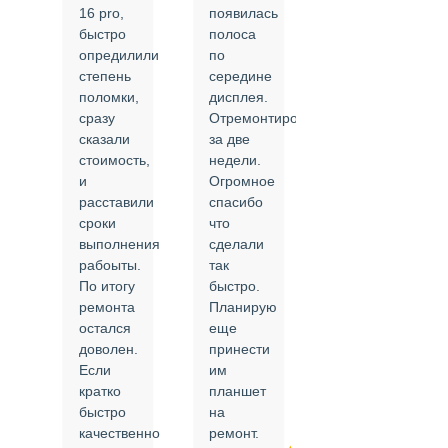
ал
16 pro,
появилась
Сделали
быстро
полоса
все в
опредилили
по
срок и
степень
середине
качественно.
поломки,
дисплея.
Цены
сразу
Отремонтировали
соответствуют
сказали
за две
указанным.
стоимость,
недели.
Спасибо
и
Огромное
!
й
расставили
спасибо
24.02.2025
сроки
что
выполнения
сделали
рабоыты.
так
я
По итогу
быстро.
ремонта
Планирую
,
остался
еще
ли
доволен.
принести
Если
им
кратко
планшет
быстро
на
или
качественно
ремонт.