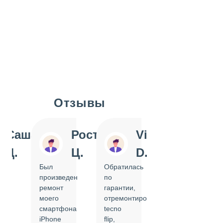
Отзывы
Slide 1 of 7
Саша
Ростислав
Vi
Inn
Д.
Ц.
D.
Pol
Был
Обратилась
Отдавала
произведен
по
IPhone
ремонт
гарантии,
на
моего
отремонтировать
замену
смартфона
tecno
задней
iPhone
flip,
крышки.