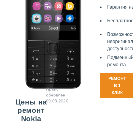
Гарантия н
Бесплатно
Возможност
неоригинал
доступност
Подменный
ремонта
РЕМОНТ
В 1
Прайс
КЛИК
обновлен
Цены на
09.08.2026
ремонт
Nokia