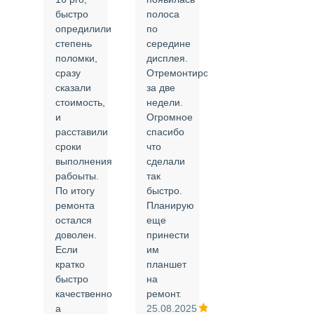
быстро
полоса
все в
опредилили
по
срок и
степень
середине
качественно.
поломки,
дисплея.
Цены
сразу
Отремонтировали
соответствуют
сказали
за две
указанным.
стоимость,
недели.
Спасибо
и
Огромное
!
й
расставили
спасибо
24.02.2025
сроки
что
выполнения
сделали
рабоыты.
так
я
По итогу
быстро.
ремонта
Планирую
,
остался
еще
ли
доволен.
принести
Если
им
кратко
планшет
быстро
на
или
качественно
ремонт.
а
25.08.2025