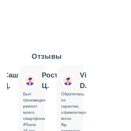
Отзывы
Slide 1 of 7
Саша
Ростислав
Vi
Inn
Д.
Ц.
D.
Pol
Был
Обратилась
Отдавала
произведен
по
IPhone
ремонт
гарантии,
на
моего
отремонтировать
замену
смартфона
tecno
задней
iPhone
flip,
крышки.
ал
16 pro,
появилась
Сделали