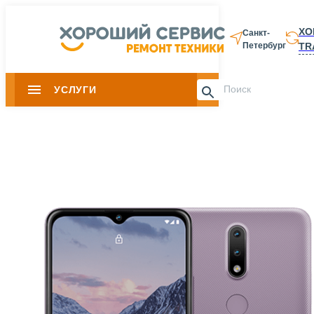
ХО
Санкт-
TR
Петербург
8 812 337-28-
УСЛУГИ
Slide 1 of 0