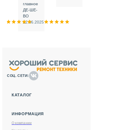
.
главное
ДЕ-ШЕ-
м
ВО
025
12.06.2025
СОЦ. СЕТИ:
КАТАЛОГ
ИНФОРМАЦИЯ
О компании