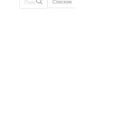
Списком
На карте