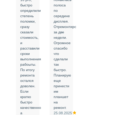
быстро
полоса
все в
опредилили
по
срок и
степень
середине
качественно.
поломки,
дисплея.
Цены
сразу
Отремонтировали
соответствуют
сказали
за две
указанным.
стоимость,
недели.
Спасибо
и
Огромное
!
й
расставили
спасибо
24.02.2025
сроки
что
выполнения
сделали
рабоыты.
так
я
По итогу
быстро.
ремонта
Планирую
,
остался
еще
ли
доволен.
принести
Если
им
кратко
планшет
быстро
на
или
качественно
ремонт.
а
25.08.2025