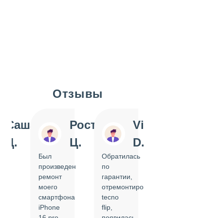
Отзывы
Slide 1 of 7
Саша
Ростислав
Vi
Inn
Д.
Ц.
D.
Pol
Был
Обратилась
Отдавала
произведен
по
IPhone
ремонт
гарантии,
на
моего
отремонтировать
замену
смартфона
tecno
задней
iPhone
flip,
крышки.
ал
16 pro,
появилась
Сделали