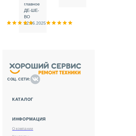
.
главное
ДЕ-ШЕ-
м
ВО
025
12.06.2025
СОЦ. СЕТИ:
КАТАЛОГ
ИНФОРМАЦИЯ
О компании