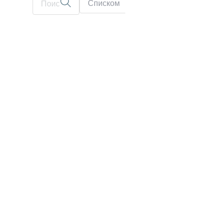
Списком
На карте