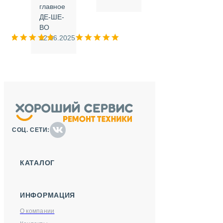
.
главное
ДЕ-ШЕ-
м
ВО
025
12.06.2025
СОЦ. СЕТИ:
КАТАЛОГ
ИНФОРМАЦИЯ
О компании