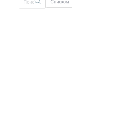
Списком
На карте