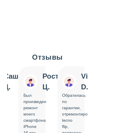
Отзывы
Slide 1 of 7
Саша
Ростислав
Vi
Inn
Д.
Ц.
D.
Pol
Был
Обратилась
Отдавала
произведен
по
IPhone
ремонт
гарантии,
на
моего
отремонтировать
замену
смартфона
tecno
задней
iPhone
flip,
крышки.
ал
16 pro,
появилась
Сделали