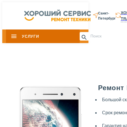
ХО
Санкт-
TR
Петербург
8 812 337-28-
УСЛУГИ
Slide 1 of 0
Ремонт 
Большой ск
Срок ремон
Гарантия н