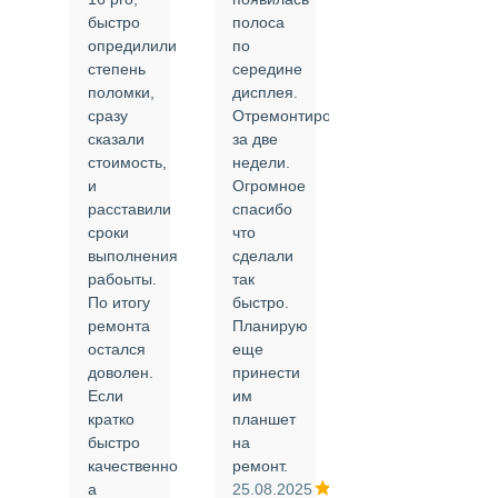
быстро
полоса
все в
опредилили
по
срок и
степень
середине
качественно.
поломки,
дисплея.
Цены
сразу
Отремонтировали
соответствуют
сказали
за две
указанным.
стоимость,
недели.
Спасибо
и
Огромное
!
й
расставили
спасибо
24.02.2025
сроки
что
выполнения
сделали
рабоыты.
так
я
По итогу
быстро.
ремонта
Планирую
,
остался
еще
ли
доволен.
принести
Если
им
кратко
планшет
быстро
на
или
качественно
ремонт.
а
25.08.2025