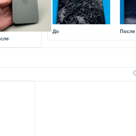
До
После
сле