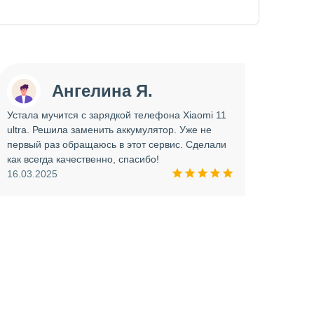
Ангелина Я.
Устала мучится с зарядкой телефона Xiaomi 11
Сдава
ultra. Решила заменить аккумулятор. Уже не
отрем
первый раз обращаюсь в этот сервис. Сделали
работ
как всегда качественно, спасибо!
опера
16.03.2025
прини
и вни
09.03