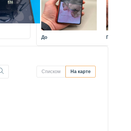
До
После
Списком
На карте