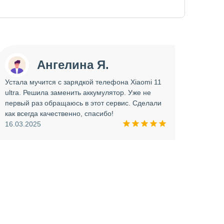
Ангелина Я.
Устала мучится с зарядкой телефона Xiaomi 11
Сдава
ultra. Решила заменить аккумулятор. Уже не
отрем
первый раз обращаюсь в этот сервис. Сделали
работ
как всегда качественно, спасибо!
опера
16.03.2025
прини
и вни
09.03