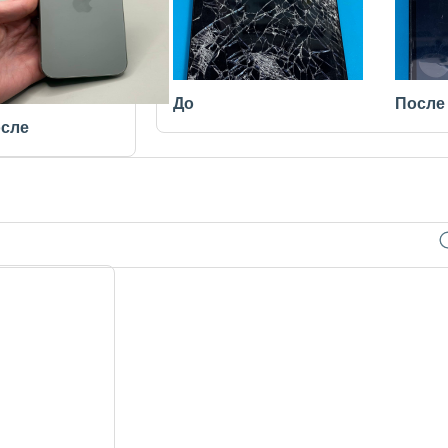
До
После
сле