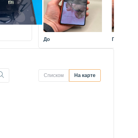
До
После
Списком
На карте