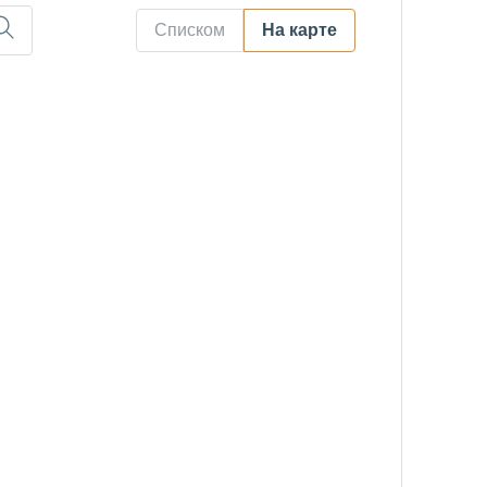
Списком
На карте