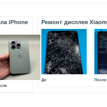
кла iPhone
Ремонт дисплея Xiaom
До
После
сле