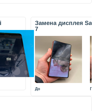
i
Замена дисплея Samsung 
7
До
После