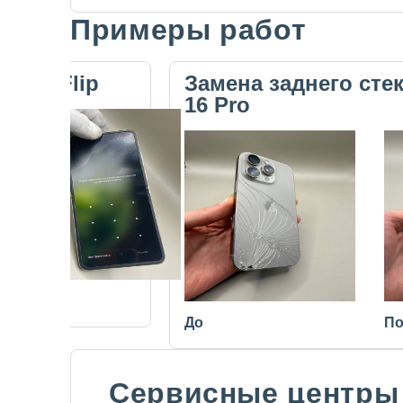
Примеры работ
Slide 1 of 5
ecno Flip
Замена заднего сте
16 Pro
После
До
По
Сервисные центры