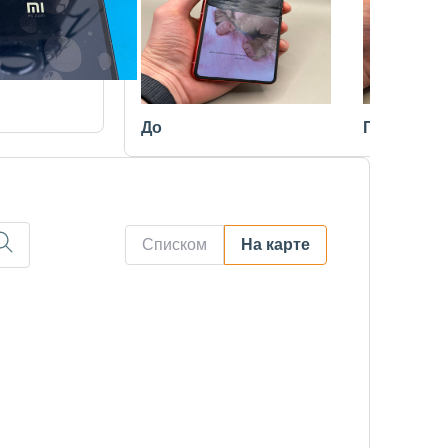
До
После
Списком
На карте