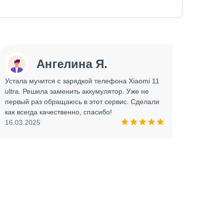
Ангелина Я.
Устала мучится с зарядкой телефона Xiaomi 11
Сдава
ultra. Решила заменить аккумулятор. Уже не
отрем
первый раз обращаюсь в этот сервис. Сделали
работ
как всегда качественно, спасибо!
опера
16.03.2025
прини
и вни
09.03