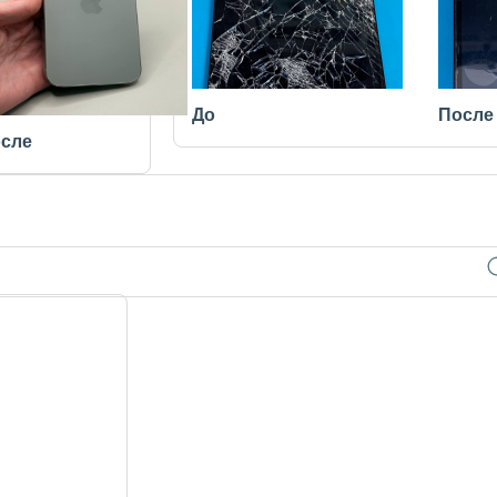
До
После
сле