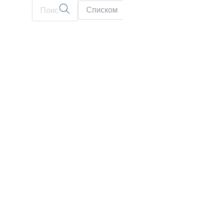
Списком
На карте