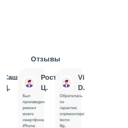
Отзывы
Slide 1 of 7
Саша
Ростислав
Vi
Inn
Д.
Ц.
D.
Pol
Был
Обратилась
Отдавала
произведен
по
IPhone
ремонт
гарантии,
на
моего
отремонтировать
замену
смартфона
tecno
задней
iPhone
flip,
крышки.