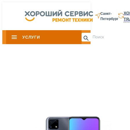
ХО
Санкт-
TR
Петербург
8 812 337-28-
УСЛУГИ
Slide 1 of 0