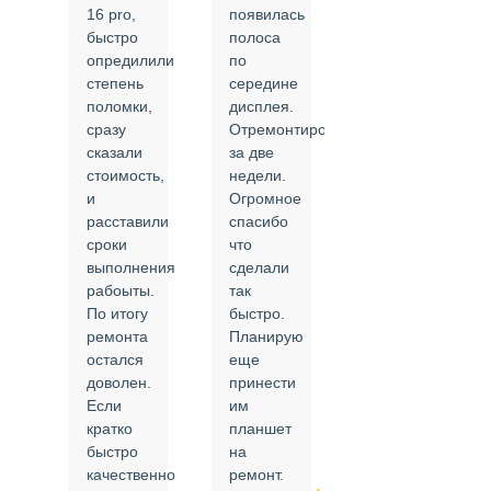
ал
16 pro,
появилась
Сделали
быстро
полоса
все в
опредилили
по
срок и
степень
середине
качественно.
поломки,
дисплея.
Цены
сразу
Отремонтировали
соответствуют
сказали
за две
указанным.
стоимость,
недели.
Спасибо
и
Огромное
!
й
расставили
спасибо
24.02.2025
сроки
что
выполнения
сделали
рабоыты.
так
я
По итогу
быстро.
ремонта
Планирую
,
остался
еще
ли
доволен.
принести
Если
им
кратко
планшет
быстро
на
или
качественно
ремонт.