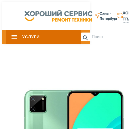
ХО
Санкт-
TR
Петербург
8 812 337-28-
УСЛУГИ
Slide 1 of 0