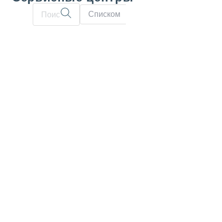
Списком
На карте