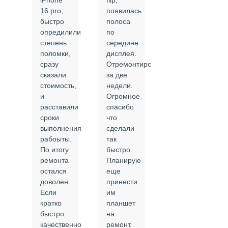
iPhone
flip,
крышки.
ал
16 pro,
появилась
Сделали
быстро
полоса
все в
опредилили
по
срок и
степень
середине
качественно.
поломки,
дисплея.
Цены
сразу
Отремонтировали
соответствуют
сказали
за две
указанным.
стоимость,
недели.
Спасибо
и
Огромное
!
й
расставили
спасибо
24.02.2025
сроки
что
выполнения
сделали
рабоыты.
так
я
По итогу
быстро.
ремонта
Планирую
,
остался
еще
ли
доволен.
принести
Если
им
кратко
планшет
быстро
на
или
качественно
ремонт.