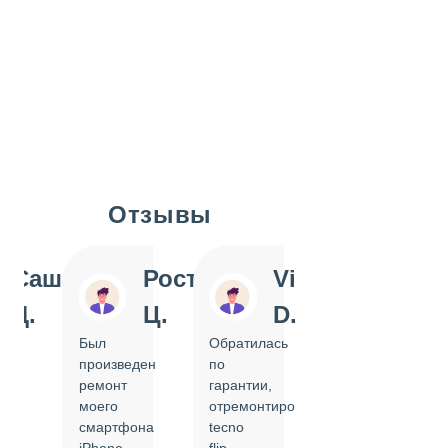
Отзывы
Slide 1 of 7
Саша
Ростислав
Vi
Inn
Д.
Ц.
D.
Pol
Был
Обратилась
Отдавала
произведен
по
IPhone
ремонт
гарантии,
на
моего
отремонтировать
замену
смартфона
tecno
задней